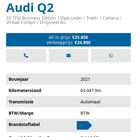
Audi Q2
35 TFSI Business Edition 150pk Leder / Trekh. / Camera /
Virtual Cockpit / Origineel NL
All-in prijs:
€25.850
Verkoopprijs:
€24.900
Bouwjaar
2021
Kilometerstand
63.047 km
Transmissie
Automaat
BTW/Marge
BTW
Brandstoflabel
-