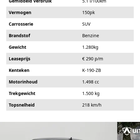
Gemiddeld verbruik
5.1 l/100km
Vermogen
150pk
Carrosserie
SUV
Brandstof
Benzine
Gewicht
1.280kg
Leaseprijs
€ 290 p/m
Kenteken
K-190-ZB
Motorinhoud
1.498 cc
Trekgewicht
1.500 kg
Topsnelheid
218 km/h