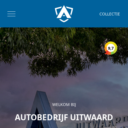
COLLECTIE
9,7
WELKOM BIJ
AUTOBEDRIJF UITWAARD