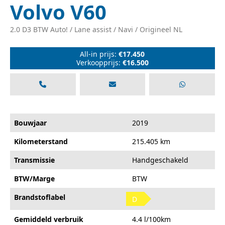
Volvo V60
2.0 D3 BTW Auto! / Lane assist / Navi / Origineel NL
All-in prijs:
€17.450
Verkoopprijs:
€16.500
Bouwjaar
2019
Kilometerstand
215.405 km
Transmissie
Handgeschakeld
BTW/Marge
BTW
Brandstoflabel
D
Gemiddeld verbruik
4.4 l/100km