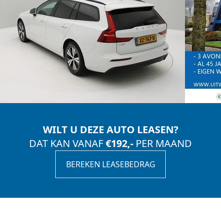
WILT U DEZE AUTO LEASEN?
DAT KAN VANAF
€192,-
PER MAAND
BEREKEN LEASEBEDRAG