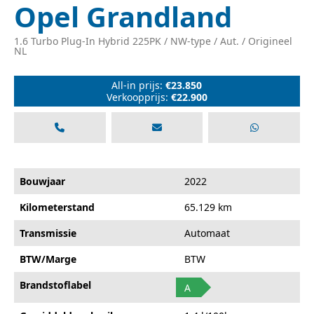
Opel Grandland
1.6 Turbo Plug-In Hybrid 225PK / NW-type / Aut. / Origineel
NL
All-in prijs:
€23.850
Verkoopprijs:
€22.900
Bouwjaar
2022
Kilometerstand
65.129 km
Transmissie
Automaat
BTW/Marge
BTW
Brandstoflabel
A